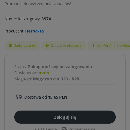
Promocja do wyczerpania zapasów!
Numer katalogowy:
3974
Producent:
Herba-ta
Zadaj pytanie
Zapytanie ofertowe
Ask For And Individua
Status:
Zakup możliwy po zalogowaniu
Dostępność:
mało
Magazyn:
Magazyn dla B2B - B2B
Dostawa od
15,65 PLN
Zaloguj się
Ulubione
Porównywarka