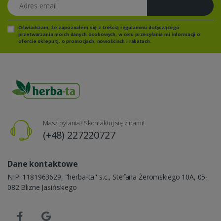
Adres email
Zapisz się
Oświadczam, że zapoznałem się z
treścią regulaminu
dotyczącego
przetwarzania moich danych osobowych, w celu przesyłania mi informacji o
ofercie sklepu tj. o promocjach, nowościach i rabatach.
Masz pytania? Skontaktuj się z nami!
(+48) 227220727
Dane kontaktowe
NIP: 1181963629, "herba-ta" s.c., Stefana Żeromskiego 10A, 05-
082 Blizne Jasińskiego