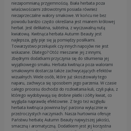
niezapomnianą przyjemnością. Biała herbata poza
właściwościami zdrowotnymi posiada również
niezaprzeczalne walory smakowe. W końcu nie bez
powodu bardzo często określana jest mianem królowej
herbat. Jest delikatna, subtelna, z wyczuwalną nutą
kwiatową. Kwitnąca herbata Autumn Beauty jest
najlepsza, gdy pije się ją pomiędzy posiłkami.
Towarzystwo przekąsek czy innych napojów nie jest
wskazane. Dlatego? Otóż mieszanie jej z innymi,
zbędnymi dodatkami przyczynia się do stłumienia jej
wyjątkowego smaku. Herbata kwitnąca poza walorami
smakowymi dostarcza także zachwycających efektów
wizualnych. Wiele osób, które już skosztowały tego
naparu, zachwyca się sposobem jego parzenia. W czasie
całego procesu dochodzi do rozkwitania kuli, czyli pąka, z
którego wydobywają się drobne płatki i żółty kwiat, co
wygląda naprawdę efektownie. Z tego też względu
herbata kwitnąca powinna być parzona wyłącznie w
przeźroczystych naczyniach. Nasza hurtownia oferuje
Państwu herbatę Autumn Beauty najwyższej jakości,
smaczną i aromatyczną. Dodatkiem jest jej korzystna