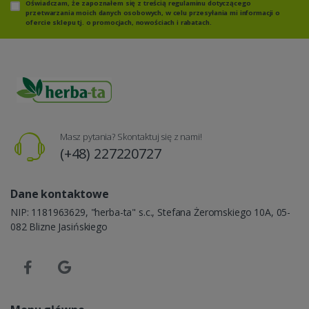
Oświadczam, że zapoznałem się z
treścią regulaminu
dotyczącego
przetwarzania moich danych osobowych, w celu przesyłania mi informacji o
ofercie sklepu tj. o promocjach, nowościach i rabatach.
Masz pytania? Skontaktuj się z nami!
(+48) 227220727
Dane kontaktowe
NIP: 1181963629, "herba-ta" s.c., Stefana Żeromskiego 10A, 05-
082 Blizne Jasińskiego