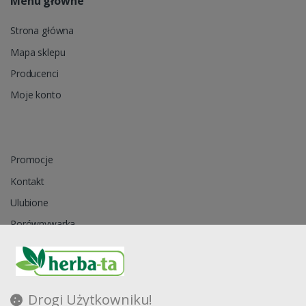
Menu główne
Strona główna
Mapa sklepu
Producenci
Moje konto
Promocje
Kontakt
Ulubione
Porównywarka
Regulamin
Drogi Użytkowniku!