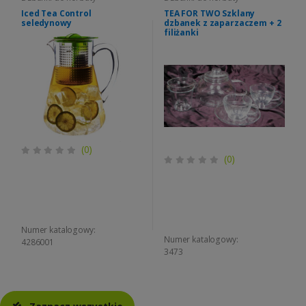
Iced Tea Control
TEA FOR TWO Szklany
seledynowy
dzbanek z zaparzaczem + 2
filiżanki
(0)
(0)
Numer katalogowy:
Numer katalogowy:
4286001
3473