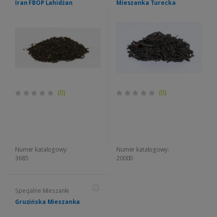
Iran FBOP Lahidżan
Mieszanka Turecka
(0)
(0)
Numer katalogowy:
Numer katalogowy:
3685
20000
Specjalne Mieszanki
Gruzińska Mieszanka