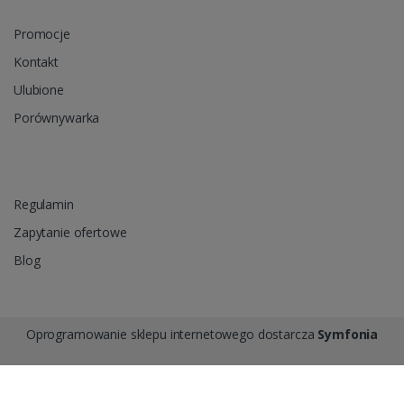
Promocje
Kontakt
Ulubione
Porównywarka
Regulamin
Zapytanie ofertowe
Blog
Oprogramowanie sklepu internetowego dostarcza
Symfonia