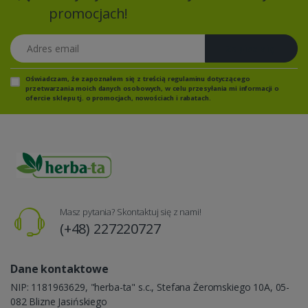
promocjach!
Adres email
Zapisz się
Oświadczam, że zapoznałem się z
treścią regulaminu
dotyczącego
przetwarzania moich danych osobowych, w celu przesyłania mi informacji o
ofercie sklepu tj. o promocjach, nowościach i rabatach.
Masz pytania? Skontaktuj się z nami!
(+48) 227220727
Dane kontaktowe
NIP: 1181963629, "herba-ta" s.c., Stefana Żeromskiego 10A, 05-
082 Blizne Jasińskiego