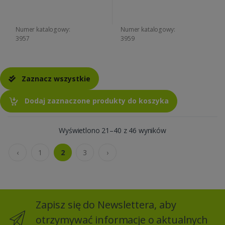
Numer katalogowy:
Numer katalogowy:
3957
3959
Zaznacz wszystkie
Dodaj zaznaczone produkty do koszyka
Wyświetlono 21–40 z 46 wyników
‹
1
2
3
›
Zapisz się do Newslettera, aby
otrzymywać informacje o aktualnych