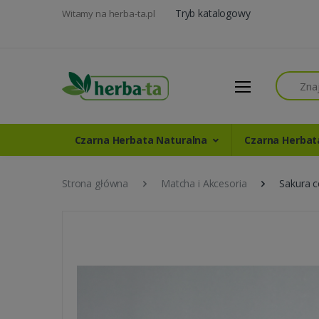
Tryb katalogowy
Witamy na herba-ta.pl
Szukaj
Czarna Herbata Naturalna
Czarna Herba
Strona główna
Matcha i Akcesoria
Sakura c