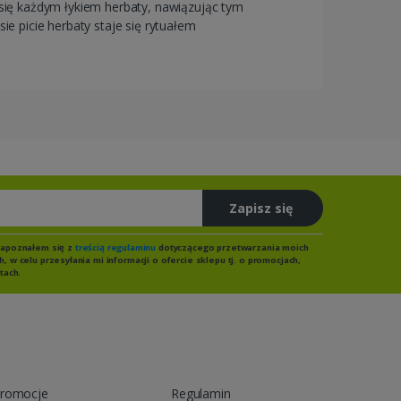
ię każdym łykiem herbaty, nawiązując tym
ie picie herbaty staje się rytuałem
Zapisz się
zapoznałem się z
treścią regulaminu
dotyczącego przetwarzania moich
 w celu przesyłania mi informacji o ofercie sklepu tj. o promocjach,
tach.
romocje
Regulamin