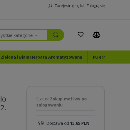
Zarejestruj się
lub
Zaloguj się
ystkie kategorie
Zielona i Biała Herbata Aromatyzowana
Pu erh Oolong Żół
do
Status:
Zakup możliwy po
zalogowaniu
2.
Dostawa od
15,65 PLN