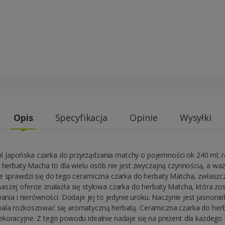
Opis
Specyfikacja
Opinie
Wysyłki
 Japońska czarka do przyrządzania matchy o pojemności ok 240 ml; r
j herbaty Macha to dla wielu osób nie jest zwyczajną czynnością, a waż
e sprawdzi się do tego ceramiczna czarka do herbaty Matcha, zwłaszcza
aszej ofercie znalazła się stylowa czarka do herbaty Matcha, która zo
 i nierówności. Dodaje jej to jedynie uroku. Naczynie jest jasnonie
ala rozkoszować się aromatyczną herbatą. Ceramiczna czarka do herb
ekoracyjne. Z tego powodu idealnie nadaje się na prezent dla każdego