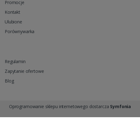
Promocje
Kontakt
Ulubione
Porównywarka
Regulamin
Zapytanie ofertowe
Blog
Oprogramowanie sklepu internetowego dostarcza
Symfonia